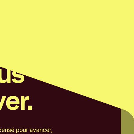
us
er.
 pensé pour avancer,