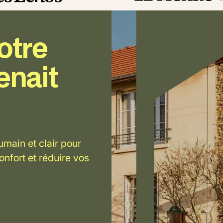
otre
enait
main et clair pour
onfort et réduire vos