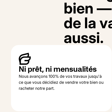
b
i
e
n
—
d
e
l
a
v
a
u
s
s
i
.
Ni prêt, ni mensualités
Nous avançons 100% de vos travaux jusqu'à
ce que vous décidiez de vendre votre bien ou
racheter notre part.