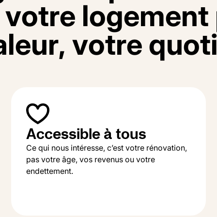
v
o
t
r
e
l
o
g
e
m
e
n
t
a
l
e
u
r
,
v
o
t
r
e
q
u
o
t
Accessible à tous
Ce qui nous intéresse, c’est votre rénovation,
pas votre âge, vos revenus ou votre
endettement.