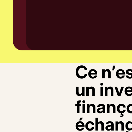
C
e
n
’
e
u
n
i
n
v
f
i
n
a
n
ç
é
c
h
a
n