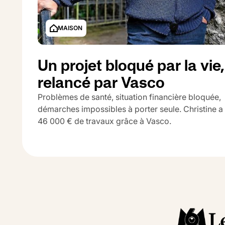
MAISON
Un projet bloqué par la vie,
relancé par Vasco
Problèmes de santé, situation financière bloquée,
démarches impossibles à porter seule. Christine a
46 000 € de travaux grâce à Vasco.
MORBIHAN
G
46 000 €
46%
70 000 
Travaux
Quote-Part
Plus-valu