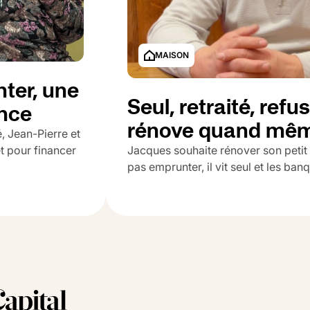
MAISON
ter, une
Seul, retraité, refus
ence
rénove quand mê
, Jean-Pierre et
t pour financer
Jacques souhaite rénover son petit 
pas emprunter, il vit seul et les ban
F
B
SEINE-ET-MARNE
35 000 €
65 000 €
49 %
lus-value
Travaux
Quote-Part