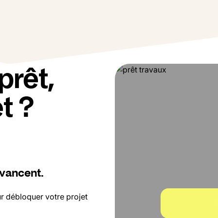
prêt,
t ?
avancent.
DPE
ur débloquer votre projet
G