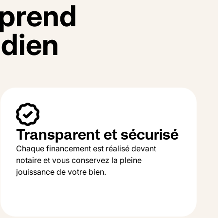
p
r
e
n
d
i
d
i
e
n
Transparent et sécurisé
Chaque financement est réalisé devant
notaire et vous conservez la pleine
jouissance de votre bien.