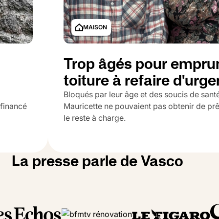
MAISON
Trop âgés pour emprun
toiture à refaire d'urg
Bloqués par leur âge et des soucis de santé
 financé
Mauricette ne pouvaient pas obtenir de prê
le reste à charge.
La presse parle de Vasco
B
CHARENTE-MARITIME
€
62 000 €
26 %
1
e
Travaux
Quote-Part
P