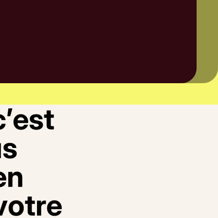
c
’
e
s
t
u
s
e
n
v
o
t
r
e