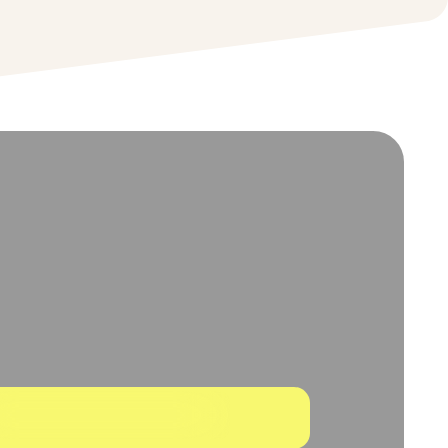
F
E
D
C
B
A