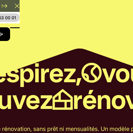
 !
Close Announcement Banner
53 00 01
xt
é
spirez,
vo
uvez
rénov
 rénovation, sans prêt ni mensualités. Un modèle