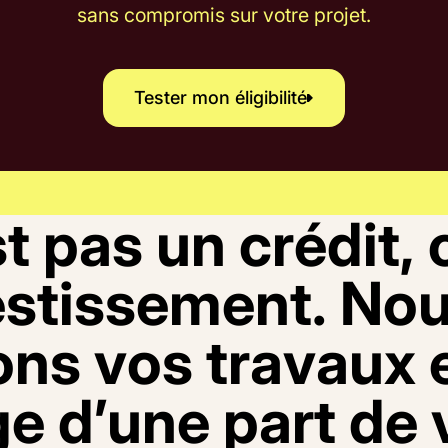
sans compromis sur votre projet.
Tester mon éligibilité
Tester mon éligibilité
s
t
p
a
s
u
n
c
r
é
d
i
t
,
e
s
t
i
s
s
e
m
e
n
t
.
N
o
o
n
s
v
o
s
t
r
a
v
a
u
x
g
e
d
’
u
n
e
p
a
r
t
d
e