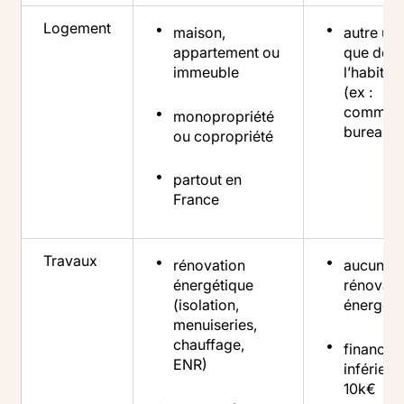
Logement
maison,
autre us
appartement ou
que de
immeuble
l’habitat
(ex :
commerc
monopropriété
bureau)
ou copropriété
partout en
France
Travaux
rénovation
aucune
énergétique
rénovati
(isolation,
énergéti
menuiseries,
chauffage,
financem
ENR)
inférieur
10k€