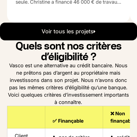
seule. Christine a financé 46 000 € de travaux
grâce à Vasco.
MORBIHAN
G
B
Voir tous les projets
Quels sont nos critères
46 000 €
46%
70 000 €
Travaux
Quote-Part
Plus-value
d’éligibilité ?
Vasco est une alternative au crédit bancaire. Nous
ne prêtons pas d’argent au propriétaire mais
investissons dans son projet. Nous n’avons donc
pas les mêmes critères d’éligibilité qu’une banque.
Voici quelques critères d’investissement importants
à connaître.
❌ Non
✅ Finançable
finançable
Client