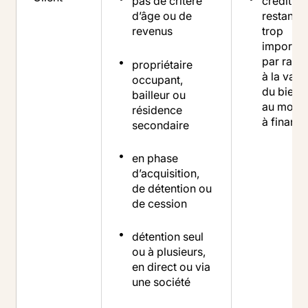
pas de critère
crédit
d’âge ou de
restant d
revenus
trop
importan
par rapp
propriétaire
à la vale
occupant,
du bien e
bailleur ou
au monta
résidence
à finance
secondaire
en phase
d’acquisition,
de détention ou
de cession
détention seul
ou à plusieurs,
en direct ou via
une société