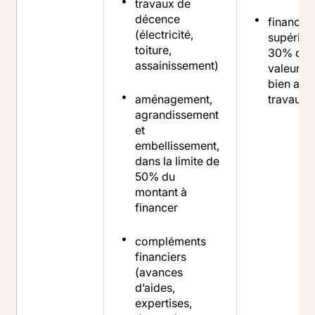
travaux de
décence
financem
(électricité,
supérieu
toiture,
30% de l
assainissement)
valeur d
bien ava
aménagement,
travaux
agrandissement
et
embellissement,
dans la limite de
50% du
montant à
financer
compléments
financiers
(avances
d’aides,
expertises,