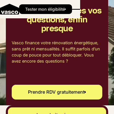
On répond à toutes vos
Button Text
Tester mon éligibilité
questions, enfin
presque
Vasco finance votre rénovation énergétique,
sans prêt ni mensualités. Il suffit parfois d’un
coup de pouce pour tout débloquer. Vous
avez encore des questions ?
Prendre RDV gratuitement
Prendre RDV gratuitement