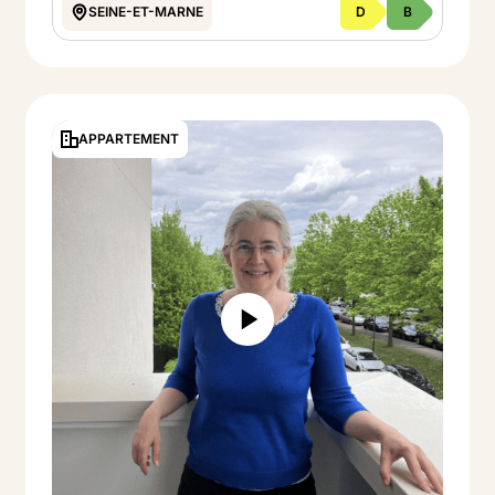
SEINE-ET-MARNE
D
B
Button Text
Voir le projet
APPARTEMENT