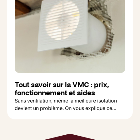
Tout savoir sur la VMC : prix,
fonctionnement et aides
Sans ventilation, même la meilleure isolation
devient un problème. On vous explique ce
Button Text
qu'est une VMC, pourquoi c'est indispensable,
Lire l'article
et comment choisir entre simple et double flux
selon votre budget.