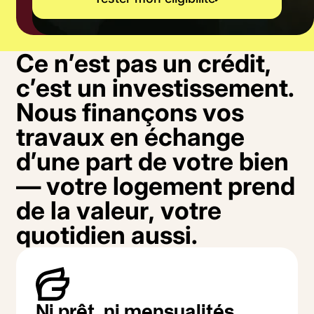
C
e
n
’
e
s
t
p
a
s
u
n
c
r
é
d
i
t
,
c
’
e
s
t
u
n
i
n
v
e
s
t
i
s
s
e
m
e
n
t
.
N
o
u
s
f
i
n
a
n
ç
o
n
s
v
o
s
t
r
a
v
a
u
x
e
n
é
c
h
a
n
g
e
d
’
u
n
e
p
a
r
t
d
e
v
o
t
r
e
b
i
e
n
—
v
o
t
r
e
l
o
g
e
m
e
n
t
p
r
e
n
d
d
e
l
a
v
a
l
e
u
r
,
v
o
t
r
e
q
u
o
t
i
d
i
e
n
a
u
s
s
i
.
Ni prêt, ni mensualités