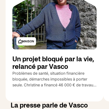
MAISON
Un projet bloqué par la vie,
relancé par Vasco
Problèmes de santé, situation financière
bloquée, démarches impossibles à porter
seule. Christine a financé 46 000 € de travaux
grâce à Vasco.
La presse parle de Vasco
MORBIHAN
G
B