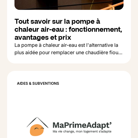
Tout savoir sur la pompe à
chaleur air-eau : fonctionnement,
avantages et prix
La pompe à chaleur air-eau est l'alternative la
plus aidée pour remplacer une chaudière fioul
Button Text
ou gaz. On vous explique comment ça marche,
Lire l'article
ce que ça coûte et comment la financer en
2026.
AIDES & SUBVENTIONS