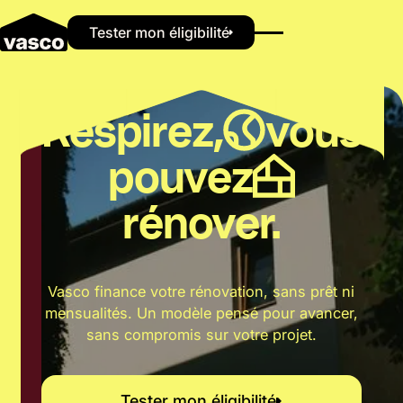
Button Text
Tester mon éligibilité
Respirez,
vous
pouvez
rénover.
Vasco finance votre rénovation, sans prêt ni
mensualités. Un modèle pensé pour avancer,
sans compromis sur votre projet.
Tester mon éligibilité
Tester mon éligibilité