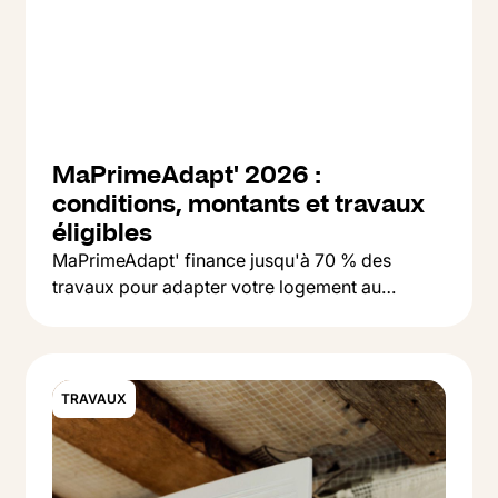
MaPrimeAdapt' 2026 :
conditions, montants et travaux
éligibles
MaPrimeAdapt' finance jusqu'à 70 % des
travaux pour adapter votre logement au
Button Text
vieillissement : salle de bain, monte-escalier,
Lire l'article
accessibilité. On vous explique qui peut en
bénéficier et comment faire la demande.
TRAVAUX