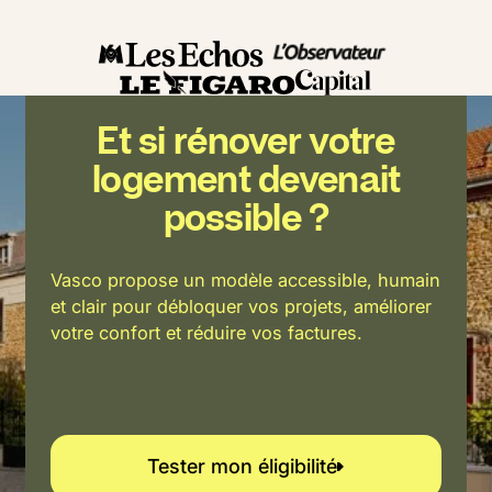
46 000 €
46%
70 000 €
Travaux
Quote-Part
Plus-value
Et si rénover votre
logement devenait
possible ?
Vasco propose un modèle accessible, humain
et clair pour débloquer vos projets, améliorer
votre confort et réduire vos factures.
Tester mon éligibilité
Tester mon éligibilité