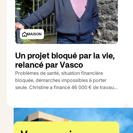
MAISON
Un projet bloqué par la vie,
relancé par Vasco
Problèmes de santé, situation financière
bloquée, démarches impossibles à porter
seule. Christine a financé 46 000 € de travaux
grâce à Vasco.
MORBIHAN
G
B
46 000 €
46%
70 000 €
Travaux
Quote-Part
Plus-value