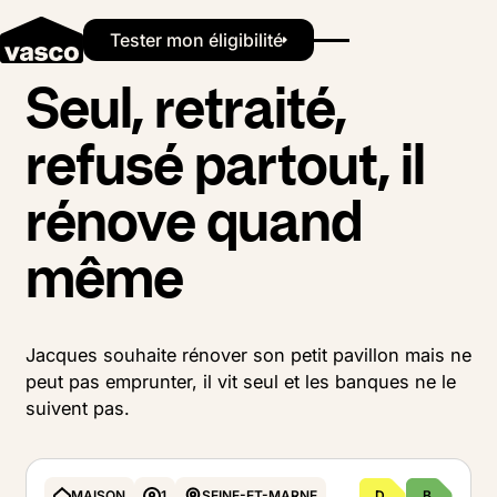
Button Text
Les projets financés
Jacques
Tester mon éligibilité
Seul, retraité,
refusé partout, il
rénove quand
même
Jacques souhaite rénover son petit pavillon mais ne
peut pas emprunter, il vit seul et les banques ne le
suivent pas.
MAISON
1
SEINE-ET-MARNE
D
B