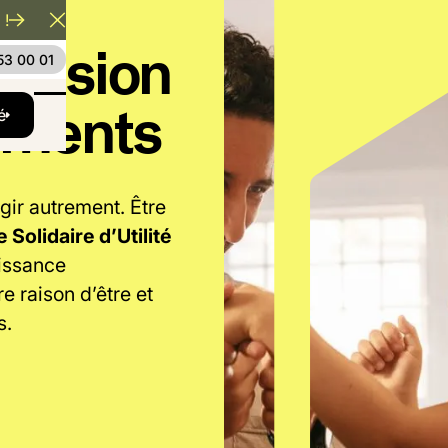
 !
Close Announcement Banner
mission
53 00 01
ements
xt
é
gir autrement. Être
Solidaire d’Utilité
aissance
re raison d’être et
s.