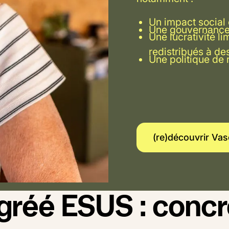
Un impact social 
Une gouvernance 
Une lucrativité li
redistribués à de
Une politique de 
(re)déc
(re)découvrir Va
gréé ESUS : conc