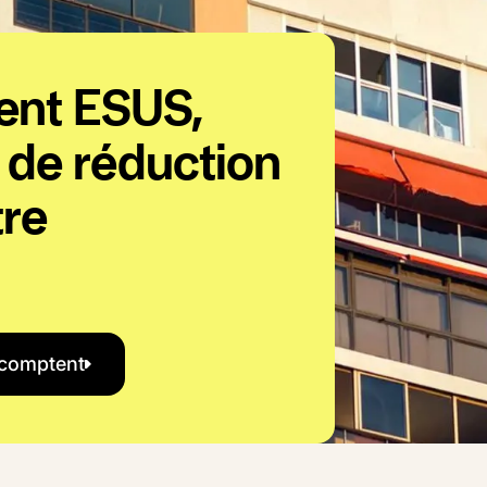
ent ESUS,
 de réduction
tre
 les rénovations qui comptent
 comptent