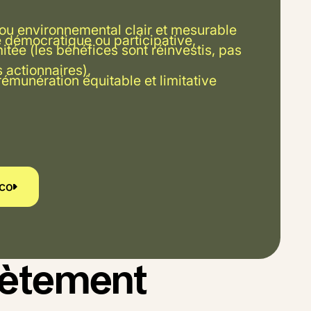
ou environnemental clair et mesurable
démocratique ou participative,
mitée (les bénéfices sont réinvestis, pas
s actionnaires),
rémunération équitable et limitative
ouvrir Vasco
sco
rètement