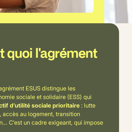
t quoi l'agrément
 l'agrément ESUS distingue les
nomie sociale et solidaire (ESS) qui
tif d’utilité sociale prioritaire
: lutte
s, accès au logement, transition
on… C’est un cadre exigeant, qui impose