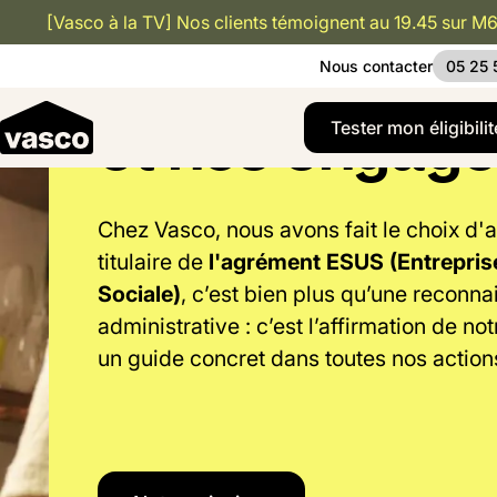
[Vasco à la TV] Nos clients témoignent au 19.45 sur M6
ESUS : Notre 
Nous contacter
05 25 
et nos engag
Button Te
Tester mon éligibilit
Chez Vasco, nous avons fait le choix d'a
titulaire de
l'agrément ESUS (Entreprise 
Sociale)
, c’est bien plus qu’une reconn
administrative : c’est l’affirmation de not
un guide concret dans toutes nos action
Notre mission