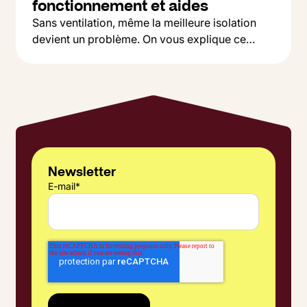
fonctionnement et aides
Sans ventilation, même la meilleure isolation
devient un problème. On vous explique ce
Button Text
qu'est une VMC, pourquoi c'est indispensable,
Lire l'article
et comment choisir entre simple et double flux
selon votre budget.
Newsletter
E-mail
*