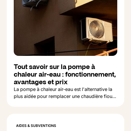
Tout savoir sur la pompe à
chaleur air-eau : fonctionnement,
avantages et prix
La pompe à chaleur air-eau est l'alternative la
plus aidée pour remplacer une chaudière fioul
Button Text
ou gaz. On vous explique comment ça marche,
Lire l'article
ce que ça coûte et comment la financer en
2026.
AIDES & SUBVENTIONS