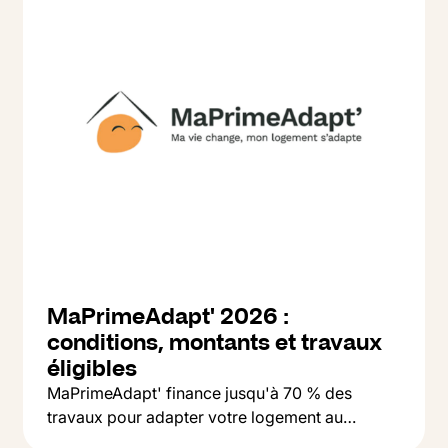
MaPrimeAdapt' 2026 :
conditions, montants et travaux
éligibles
MaPrimeAdapt' finance jusqu'à 70 % des
travaux pour adapter votre logement au
Button Text
vieillissement : salle de bain, monte-escalier,
Lire l'article