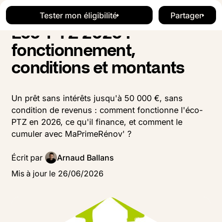
Blog
Aides & Subventions
Button Text
Button Text
Tester mon éligibilité
Partager
Tester mon éligibilité
Button Te
Éco-PTZ 2026 :
fonctionnement,
conditions et montants
Un prêt sans intérêts jusqu'à 50 000 €, sans
condition de revenus : comment fonctionne l'éco-
PTZ en 2026, ce qu'il finance, et comment le
cumuler avec MaPrimeRénov' ?
Écrit par
Arnaud Ballans
Mis à jour le
26
/
06
/
2026