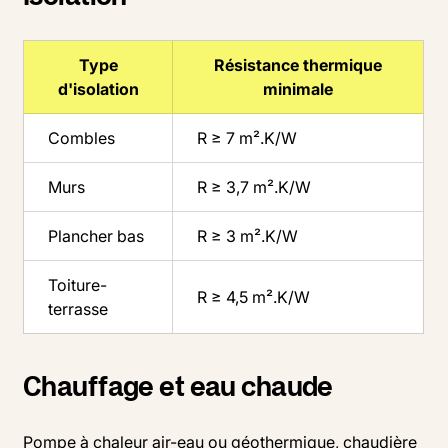
Type
Résistance thermique
d'isolation
minimale
Combles
R ≥ 7 m².K/W
Murs
R ≥ 3,7 m².K/W
Plancher bas
R ≥ 3 m².K/W
Toiture-
R ≥ 4,5 m².K/W
terrasse
Chauffage et eau chaude
Pompe à chaleur air-eau ou géothermique, chaudière