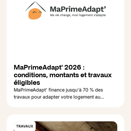
MaPrimeAdapt' 2026 :
conditions, montants et travaux
éligibles
MaPrimeAdapt' finance jusqu'à 70 % des
travaux pour adapter votre logement au
Button Text
vieillissement : salle de bain, monte-escalier,
Lire l'article
accessibilité. On vous explique qui peut en
bénéficier et comment faire la demande.
TRAVAUX