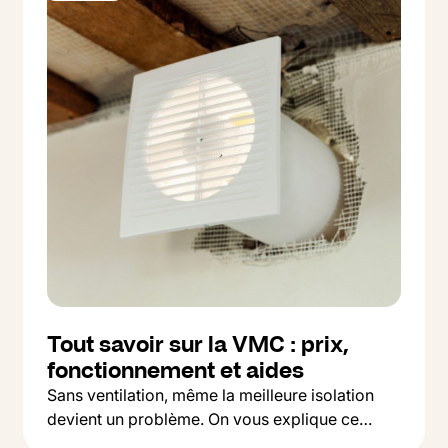
Tout savoir sur la VMC : prix,
fonctionnement et aides
Sans ventilation, même la meilleure isolation
devient un problème. On vous explique ce
Button Text
qu'est une VMC, pourquoi c'est indispensable,