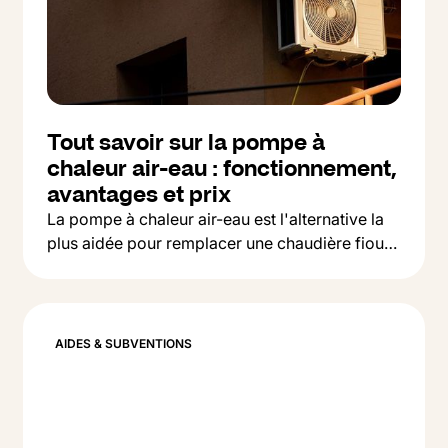
Tout savoir sur la pompe à
chaleur air-eau : fonctionnement,
avantages et prix
La pompe à chaleur air-eau est l'alternative la
plus aidée pour remplacer une chaudière fioul
Button Text
ou gaz. On vous explique comment ça marche,
Lire l'article
ce que ça coûte et comment la financer en
2026.
AIDES & SUBVENTIONS