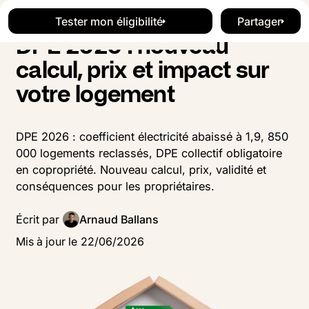
Blog
Travaux
Button Text
Button Text
Tester mon éligibilité
Partager
Tester mon éligibilité
Button Te
DPE 2026 : nouveau
calcul, prix et impact sur
votre logement
DPE 2026 : coefficient électricité abaissé à 1,9, 850
000 logements reclassés, DPE collectif obligatoire
en copropriété. Nouveau calcul, prix, validité et
conséquences pour les propriétaires.
Écrit par
Arnaud Ballans
Mis à jour le
22
/
06
/
2026