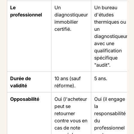
Le
Un
Un bureau
professionnel
diagnostiqueur
d'études
immobilier
thermiques ou
certifié.
un
diagnostiqueur
avec une
qualification
spécifique
"audit".
Durée de
10 ans (sauf
5 ans.
validité
réforme).
Opposabilité
Oui (l'acheteur
Oui (il engage
peut se
la
retourner
responsabilité
contre vous en
du
cas de note
professionnel