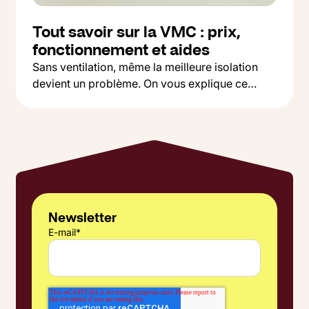
Tout savoir sur la VMC : prix,
fonctionnement et aides
Sans ventilation, même la meilleure isolation
devient un problème. On vous explique ce
Button Text
qu'est une VMC, pourquoi c'est indispensable,
Lire l'article
et comment choisir entre simple et double flux
selon votre budget.
Newsletter
E-mail
*