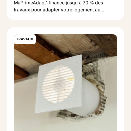
MaPrimeAdapt' finance jusqu'à 70 % des
travaux pour adapter votre logement au
Button Text
vieillissement : salle de bain, monte-escalier,
Lire l'article
accessibilité. On vous explique qui peut en
bénéficier et comment faire la demande.
TRAVAUX