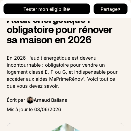
Blog
Travaux
Button Text
Button Text
Tester mon éligibilité
Partager
Tester mon éligibilité
Button Te
Audit énergétique :
obligatoire pour rénover
sa maison en 2026
En 2026, l'audit énergétique est devenu
incontournable : obligatoire pour vendre un
logement classé E, F ou G, et indispensable pour
accéder aux aides MaPrimeRénov'. Voici tout ce
que vous devez savoir.
Écrit par
Arnaud Ballans
Mis à jour le
03
/
06
/
2026