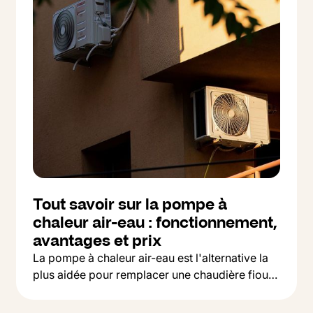
Tout savoir sur la pompe à
chaleur air-eau : fonctionnement,
avantages et prix
La pompe à chaleur air-eau est l'alternative la
plus aidée pour remplacer une chaudière fioul
Button Text
ou gaz. On vous explique comment ça marche,
Lire l'article
ce que ça coûte et comment la financer en