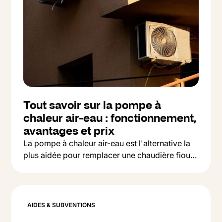
Tout savoir sur la pompe à
chaleur air-eau : fonctionnement,
avantages et prix
La pompe à chaleur air-eau est l'alternative la
plus aidée pour remplacer une chaudière fioul
Button Text
ou gaz. On vous explique comment ça marche,
Lire l'article
ce que ça coûte et comment la financer en
2026.
AIDES & SUBVENTIONS