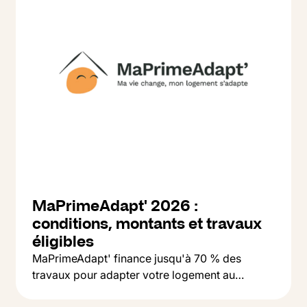
MaPrimeAdapt' 2026 :
conditions, montants et travaux
éligibles
MaPrimeAdapt' finance jusqu'à 70 % des
travaux pour adapter votre logement au
Button Text
vieillissement : salle de bain, monte-escalier,
Lire l'article