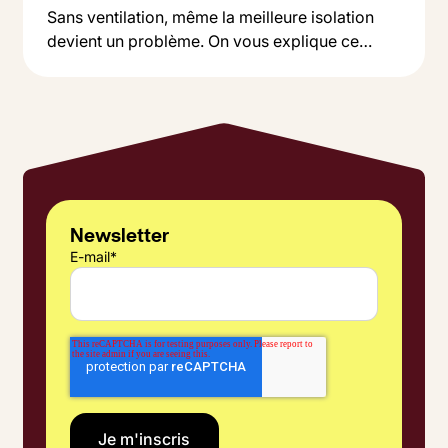
Sans ventilation, même la meilleure isolation
devient un problème. On vous explique ce
Button Text
qu'est une VMC, pourquoi c'est indispensable,
Lire l'article
et comment choisir entre simple et double flux
selon votre budget.
Newsletter
E-mail
*