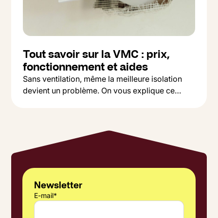
Tout savoir sur la VMC : prix,
fonctionnement et aides
Sans ventilation, même la meilleure isolation
devient un problème. On vous explique ce
Button Text
qu'est une VMC, pourquoi c'est indispensable,
Lire l'article
et comment choisir entre simple et double flux
selon votre budget.
Newsletter
E-mail
*