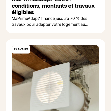
conditions, montants et travaux
éligibles
MaPrimeAdapt' finance jusqu'à 70 % des
travaux pour adapter votre logement au
Button Text
vieillissement : salle de bain, monte-escalier,
Lire l'article
accessibilité. On vous explique qui peut en
bénéficier et comment faire la demande.
TRAVAUX