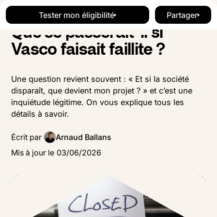
Blog
Financement
Button Text
Button Text
Tester mon éligibilité
Partager
Tester mon éligibilité
Button Te
Que se passerait-il si
Vasco faisait faillite ?
Une question revient souvent : « Et si la société
disparaît, que devient mon projet ? » et c’est une
inquiétude légitime. On vous explique tous les
détails à savoir.
Écrit par
Arnaud Ballans
Mis à jour le
03
/
06
/
2026