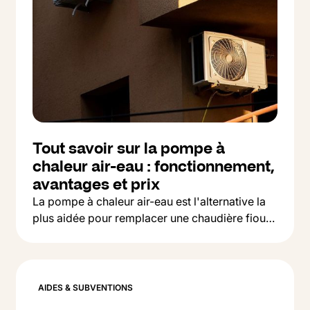
Tout savoir sur la pompe à
chaleur air-eau : fonctionnement,
avantages et prix
La pompe à chaleur air-eau est l'alternative la
plus aidée pour remplacer une chaudière fioul
Button Text
ou gaz. On vous explique comment ça marche,
Lire l'article
ce que ça coûte et comment la financer en
2026.
AIDES & SUBVENTIONS