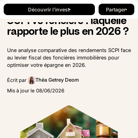
Blog
Investissement
Button Text
Button Text
Découvrir l'invest
Partager
Découvrir l'invest
Button Te
SCPI vs foncière : laquelle
rapporte le plus en 2026 ?
Une analyse comparative des rendements SCPI face
au levier fiscal des foncières immobilières pour
optimiser votre épargne en 2026.
Théa Getrey Deom
Écrit par
Mis à jour le
08
/
06
/
2026