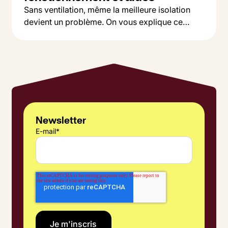
Sans ventilation, même la meilleure isolation
devient un problème. On vous explique ce
Button Text
qu'est une VMC, pourquoi c'est indispensable,
Lire l'article
et comment choisir entre simple et double flux
selon votre budget.
Newsletter
E-mail
*