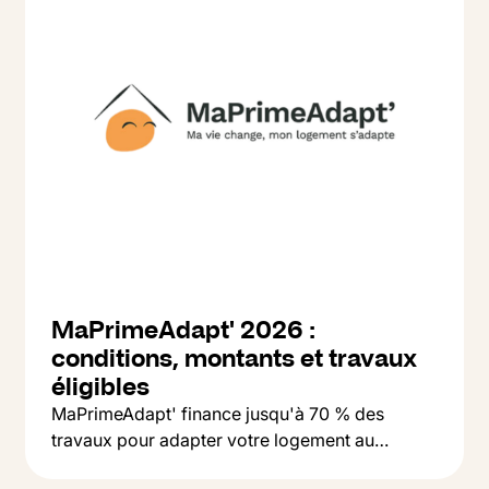
MaPrimeAdapt' 2026 :
conditions, montants et travaux
éligibles
MaPrimeAdapt' finance jusqu'à 70 % des
travaux pour adapter votre logement au
Button Text
vieillissement : salle de bain, monte-escalier,
Lire l'article