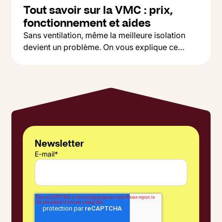
Tout savoir sur la VMC : prix,
fonctionnement et aides
Sans ventilation, même la meilleure isolation
devient un problème. On vous explique ce
Button Text
qu'est une VMC, pourquoi c'est indispensable,
Lire l'article
et comment choisir entre simple et double flux
selon votre budget.
Newsletter
E-mail
*