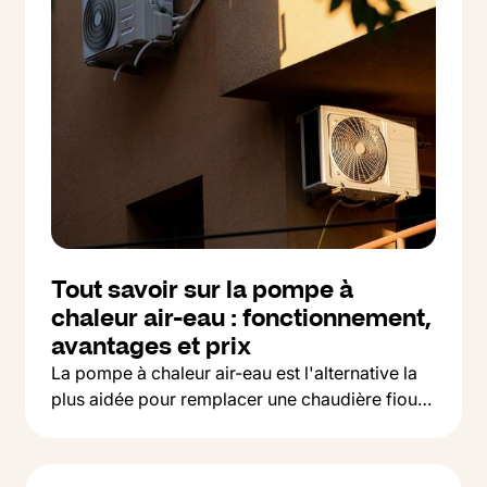
Tout savoir sur la pompe à
chaleur air-eau : fonctionnement,
avantages et prix
La pompe à chaleur air-eau est l'alternative la
plus aidée pour remplacer une chaudière fioul
Button Text
ou gaz. On vous explique comment ça marche,
Lire l'article
ce que ça coûte et comment la financer en
2026.