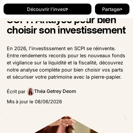
Blog
Investissement
Button Text
Button Text
Découvrir l'invest
Partager
Découvrir l'invest
Button Te
SCPI : Analyse pour bien
choisir son investissement
En 2026, l'investissement en SCPI se réinvente.
Entre rendements records pour les nouveaux fonds
et vigilance sur la liquidité et la fiscalité, découvrez
notre analyse complète pour bien choisir vos parts
et sécuriser votre patrimoine avec la pierre-papier.
Théa Getrey Deom
Écrit par
Mis à jour le
08
/
06
/
2026