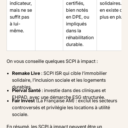
indicateur,
certifiés,
solidaires... Il
mais ne se
bien notés
en existe de
suffit pas
en DPE, ou
plus en plus.
à lui-
impliqués
même.
dans la
réhabilitation
durable.
On vous conseille quelques SCPI à impact :
Remake Live
: SCPI ISR qui cible l’immobilier
solidaire, l’inclusion sociale et les logements
durables.
Pierval Santé
: investie dans des cliniques et
EHPAD, avec une démarche ESG structurée.
Fair Invest
(La Française AM) : exclut les secteurs
controversés et privilégie les locations à utilité
sociale.
En résumé, les SCPI à impact peuvent être un