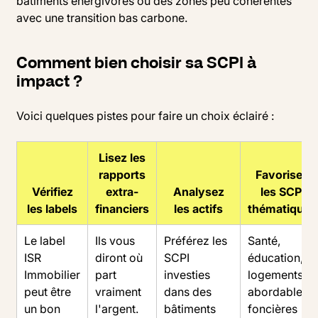
bâtiments énergivores ou des zones peu cohérentes
avec une transition bas carbone.
Comment bien choisir sa SCPI à
impact ?
Voici quelques pistes pour faire un choix éclairé :
Lisez les
rapports
Favorisez
Vérifiez
extra-
Analysez
les SCPI
les labels
financiers
les actifs
thématiques
Le label
Ils vous
Préférez les
Santé,
ISR
diront où
SCPI
éducation,
Immobilier
part
investies
logements
peut être
vraiment
dans des
abordables,
un bon
l'argent.
bâtiments
foncières