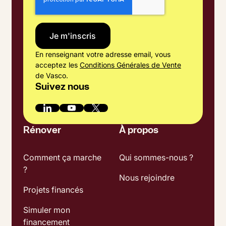
En renseignant votre adresse email, vous
acceptez les
Conditions Générales de Vente
de Vasco.
Suivez nous
Rénover
À propos
Comment ça marche
Qui sommes-nous ?
?
Nous rejoindre
Projets financés
Simuler mon
financement