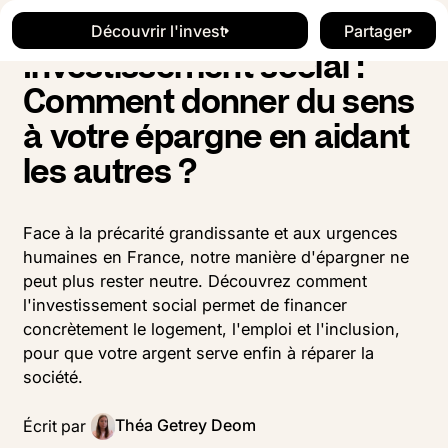
Blog
Investissement
Button Text
Button Text
Découvrir l'invest
Partager
Tester mon éligibilité
Button Te
Investissement social :
Comment donner du sens
à votre épargne en aidant
les autres ?
Face à la précarité grandissante et aux urgences
humaines en France, notre manière d'épargner ne
peut plus rester neutre. Découvrez comment
l'investissement social permet de financer
concrètement le logement, l'emploi et l'inclusion,
pour que votre argent serve enfin à réparer la
société.
Théa Getrey Deom
Écrit par