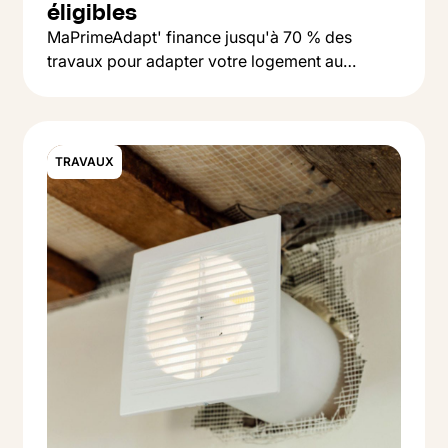
éligibles
MaPrimeAdapt' finance jusqu'à 70 % des
travaux pour adapter votre logement au
Button Text
vieillissement : salle de bain, monte-escalier,
Lire l'article
accessibilité. On vous explique qui peut en
bénéficier et comment faire la demande.
TRAVAUX