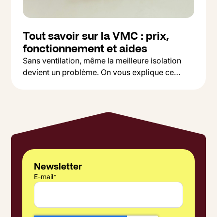
Tout savoir sur la VMC : prix,
fonctionnement et aides
Sans ventilation, même la meilleure isolation
devient un problème. On vous explique ce
Button Text
qu'est une VMC, pourquoi c'est indispensable,
Lire l'article
et comment choisir entre simple et double flux
selon votre budget.
Newsletter
E-mail
*