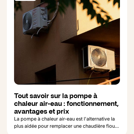
Tout savoir sur la pompe à
chaleur air-eau : fonctionnement,
avantages et prix
La pompe à chaleur air-eau est l'alternative la
plus aidée pour remplacer une chaudière fioul
Button Text
ou gaz. On vous explique comment ça marche,